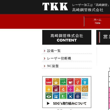
レーザー加工は『高崎鋼管
高崎鋼管株式会社
設備一覧
レーザー切断機
NC旋盤