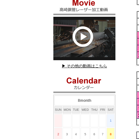
▶ その他の動画はこちら
8month
SUN
MON
TUE
WED
THU
FRI
SAT
1
2
3
4
5
6
7
8