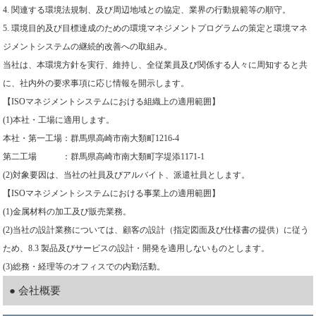
4. 関連する環境法規制、及び周辺地域との協定、業界の行動規範等の順守。
5. 環境目的及び目標達成のための環境マネジメントプログラムの策定と環境マネ
ジメントシステムの継続的改善への取組み。
当社は、本環境方針を実行、維持し、全従業員及び関係する人々に周知すると共
に、社内外の要求事項に応じ情報を開示します。
【ISOマネジメントシステムにおける組織上の適用範囲】
(1)本社・工場に適用します。
本社・第一工場：群馬県高崎市南大類町1216-4
第二工場 ：群馬県高崎市南大類町字堤添1171-1
(2)対象要因は、当社の社員及びアルバイト、派遣社員とします。
【ISOマネジメントシステムにおける事業上の適用範囲】
(1)金属材料の加工及び販売業務。
(2)当社の設計業務については、顧客の設計（指定図面及び仕様書の提供）に従う
ため、8.3 製品及びサービスの設計・開発を適用しないものとします。
(3)総務・経理等のオフィスでの内勤活動。
● 会社概要