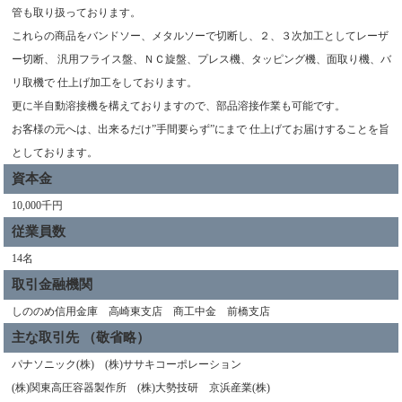
管も取り扱っております。
これらの商品をバンドソー、メタルソーで切断し、２、３次加工としてレーザ
ー切断、 汎用フライス盤、ＮＣ旋盤、プレス機、タッピング機、面取り機、バ
リ取機で 仕上げ加工をしております。
更に半自動溶接機を構えておりますので、部品溶接作業も可能です。
お客様の元へは、出来るだけ”手間要らず”にまで 仕上げてお届けすることを旨
としております。
資本金
10,000千円
従業員数
14名
取引金融機関
しののめ信用金庫 高崎東支店 商工中金 前橋支店
主な取引先 （敬省略）
パナソニック(株) (株)ササキコーポレーション
(株)関東高圧容器製作所 (株)大勢技研 京浜産業(株)