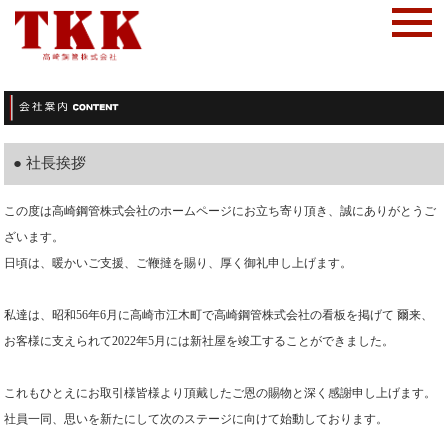
● 社長挨拶
この度は高崎鋼管株式会社のホームページにお立ち寄り頂き、誠にありがとうご
ざいます。
日頃は、暖かいご支援、ご鞭撻を賜り、厚く御礼申し上げます。
私達は、昭和56年6月に高崎市江木町で高崎鋼管株式会社の看板を掲げて 爾来、
お客様に支えられて2022年5月には新社屋を竣工することができました。
これもひとえにお取引様皆様より頂戴したご恩の賜物と深く感謝申し上げます。
社員一同、思いを新たにして次のステージに向けて始動しております。