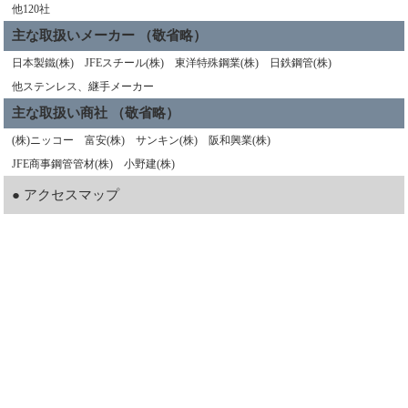
他120社
主な取扱いメーカー （敬省略）
日本製鐵(株) JFEスチール(株) 東洋特殊鋼業(株) 日鉄鋼管(株)
他ステンレス、継手メーカー
主な取扱い商社 （敬省略）
(株)ニッコー 富安(株) サンキン(株) 阪和興業(株)
JFE商事鋼管管材(株) 小野建(株)
● アクセスマップ