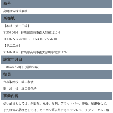
商号
高崎鋼管株式会社
所在地
【本社・第一工場】
〒370-0036 群馬県高崎市南大類町1216-4
TEL 027-353-6900 / FAX 027-353-6901
【第二工場】
〒370-0036 群馬県高崎市南大類町字堤添1171-1
設立年月日
1981年6月20日（昭和56年）
役員
代表取締役 堀口和敏
取 締 役 堀口美代子
事業内容
扱い品目としては、鋼管類、丸棒、形鋼、フラットバー、厚板、縞鋼板など。
また鋼管の品種としては、カーボン系以外にもステンレス、チタン、アルミ鋼