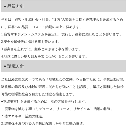
● 品質方針
当社は、顧客・地域社会・社員、“３方”の繁栄を目指す経営理念を達成するため
に、顧客への品質・コスト・納期の向上に努めます。
1.品質マネジメントシステムを策定し、実行し、改善に勤しむことを誓います。
2.安全を最優先に掲げる事を誓います。
3.誠実さを忘れずに、顧客と向き合う事を誓います。
4.地球に優しい取り組みを常に心がけることを誓います。
● 環境方針
当社は経営理念の一つである「地域社会の繁栄」を目指すために、事業活動が地
球規模の環境及び地球の環境に関わりが強いことを認識し、環境と調和した持続
可能な循環型社会を目指した活動を推進します。
■本環境方針を達成するために、次の方策を実行します。
1. 廃棄物を減らす3R（リデュース、リユース、リサイクル）活動の推進。
2. 省エネルギー活動の推進。
3. 環境保全及び汚染の予防に配慮した生産活動の推進。